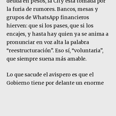
deuda en pesos, la City está tomada por
la furia de rumores. Bancos, mesas y
grupos de WhatsApp financieros
hierven: que si los pases, que si los
encajes, y hasta hay quien ya se anima a
pronunciar en voz alta la palabra
“reestructuración”. Eso sí, “voluntaria”,
que siempre suena más amable.
Lo que sacude el avispero es que el
Gobierno tiene por delante un enorme
desafío financiero. Este miércoles el
Tesoro enfrenta una muralla de
vencimientos de Lecap por
aproximadamente $15 billones. En la