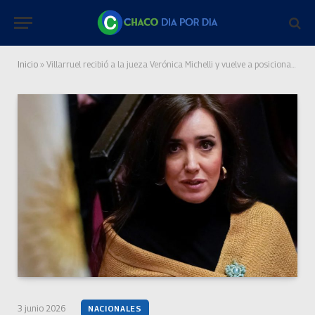
Inicio
»
Villarruel recibió a la jueza Verónica Michelli y vuelve a posicionarse contra Milei
3 junio 2026
NACIONALES