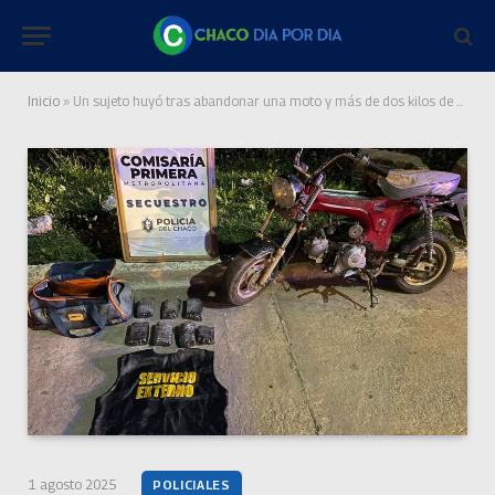
Inicio
»
Un sujeto huyó tras abandonar una moto y más de dos kilos de marihuana
1 agosto 2025
POLICIALES