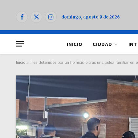
domingo, agosto 9 de 2026
Facebook
X
Instagram
(Twitter)
INICIO
CIUDAD
INT
Inicio
»
Tres detenidos por un homicidio tras una pelea familiar en e