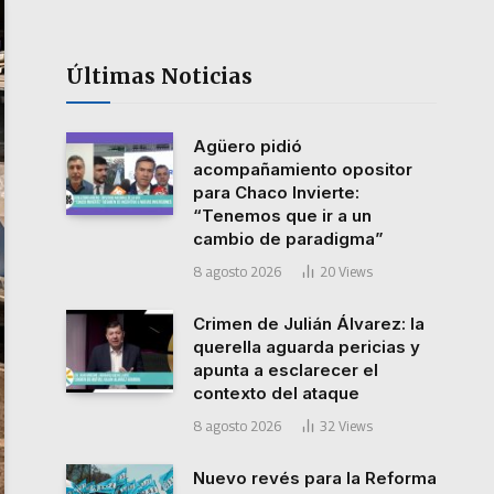
Últimas Noticias
Agüero pidió
acompañamiento opositor
para Chaco Invierte:
“Tenemos que ir a un
cambio de paradigma”
8 agosto 2026
20
Views
Crimen de Julián Álvarez: la
querella aguarda pericias y
apunta a esclarecer el
contexto del ataque
8 agosto 2026
32
Views
Nuevo revés para la Reforma