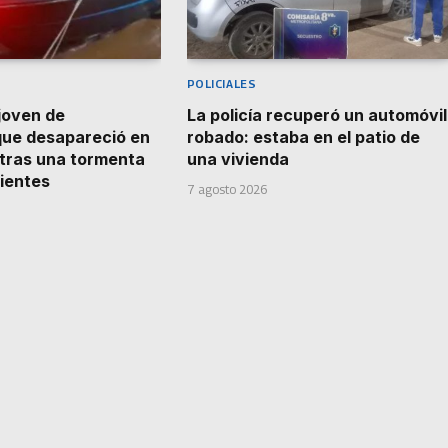
POLICIALES
joven de
La policía recuperó un automóvil
que desapareció en
robado: estaba en el patio de
á tras una tormenta
una vivienda
rientes
7 agosto 2026