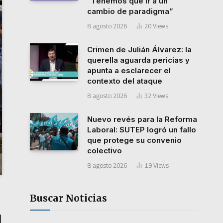
“Tenemos que ir a un
cambio de paradigma”
8 agosto 2026
20
Views
Crimen de Julián Álvarez: la
querella aguarda pericias y
apunta a esclarecer el
contexto del ataque
8 agosto 2026
32
Views
Nuevo revés para la Reforma
Laboral: SUTEP logró un fallo
que protege su convenio
colectivo
8 agosto 2026
19
Views
Buscar Noticias
l