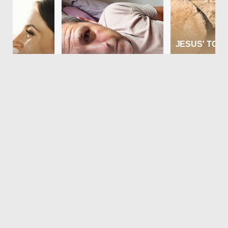
En el lugar también se encontraban dos
mujeres de 20 y 21 años quienes también
denunciaron haber sido agredidas
físicamente por el acusado. Además, una
de ellas informó la sustracción de un