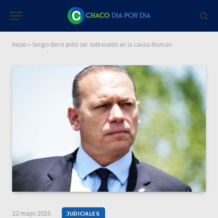
Inicio
»
Sergio Berni pidió ser sobreseído en la causa Nisman
22 mayo 2025
JUDICIALES