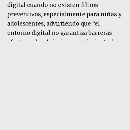
digital cuando no existen filtros
preventivos, especialmente para niñas y
adolescentes, advirtiendo que “el
entorno digital no garantiza barreras
efectivas de edad ni consentimiento, lo
que expone especialmente a niños y
adolescentes a formas modernas de
violencia simbólica, digital y
psicológica”.
Pubicidad