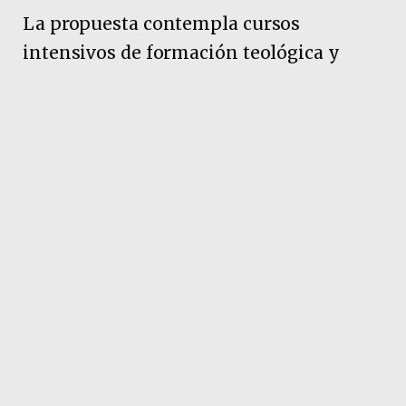
La propuesta contempla cursos
intensivos de formación teológica y
acompañamiento ministerial,
destinados a pastores, líderes y
colaboradores de iglesias evangélicas. El
objetivo es generar espacios de
capacitación permanente que permitan
fortalecer el servicio religioso y el
trabajo social que realizan las
congregaciones en cada localidad.
Pubicidad