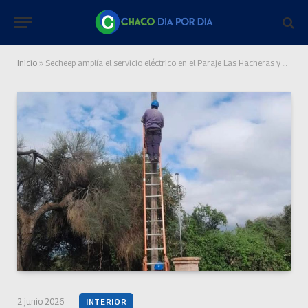
Inicio
»
Secheep amplía el servicio eléctrico en el Paraje Las Hacheras y suma nuevos usuarios a la red
2 junio 2026
INTERIOR