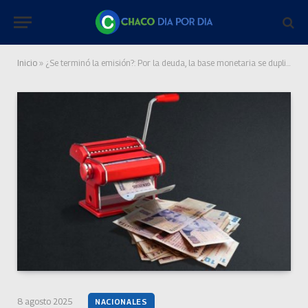
Inicio
»
¿Se terminó la emisión?: Por la deuda, la base monetaria se duplicó en el gobierno de Milei
8 agosto 2025
NACIONALES