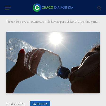
Inicio
»
Se prevé un otoño con más lluvias para el litoral argentino y más cálido en el norte y la Patagonia
1 marzo 2024
LA REGIÓN