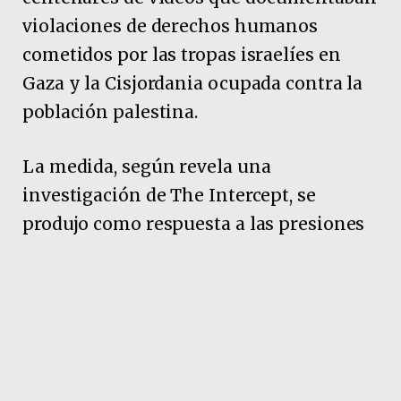
violaciones de derechos humanos
cometidos por las tropas israelíes en
Gaza y la Cisjordania ocupada contra la
población palestina.
La medida, según revela una
investigación de The Intercept, se
produjo como respuesta a las presiones
del Gobierno sobre Youtube, compañía
que depende de Google. Según admitió
esta plataforma a este medio británico,
la eliminación de las cuentas y los
vídeos es una consecuencia directa de
las sanciones impuestas por el