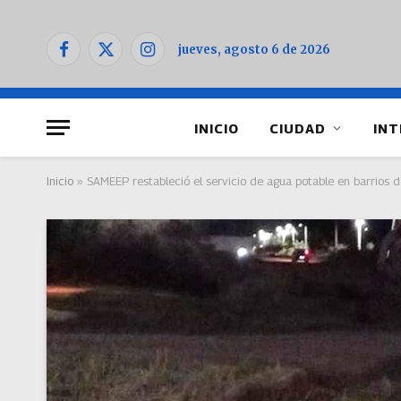
jueves, agosto 6 de 2026
Facebook
X
Instagram
(Twitter)
INICIO
CIUDAD
INT
Inicio
»
SAMEEP restableció el servicio de agua potable en barrios d