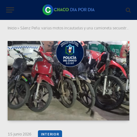
Inicio
»
Sáenz Peña: varias motos incautadas y una camioneta secuestrada en un operativo “antiwileros”
15 junio 2026
INTERIOR