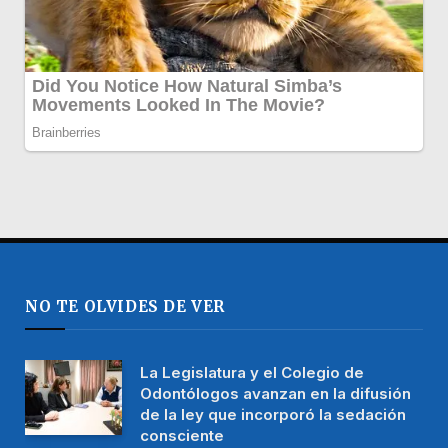
NO TE OLVIDES DE VER
La Legislatura y el Colegio de
Odontólogos avanzan en la difusión
de la ley que incorporó la sedación
consciente