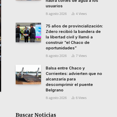
habrá cortes de agua a los
usuarios
8 agosto 2026
4
Views
75 años de provincialización:
Zdero recibió la bandera de
la libertad civil y llamó a
construir “el Chaco de
oportunidades”
8 agosto 2026
7
Views
Balsa entre Chaco y
Corrientes: advierten que no
alcanzaría para
descomprimir el puente
Belgrano
8 agosto 2026
6
Views
Buscar Noticias