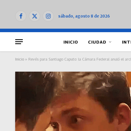
sábado, agosto 8 de 2026
Facebook
X
Instagram
(Twitter)
INICIO
CIUDAD
INT
Inicio
»
Revés para Santiago Caputo: la Cámara Federal anuló el arc