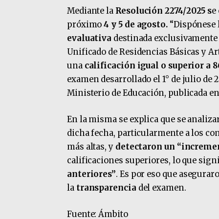
Mediante la
Resolución 2274/2025 s
e
próximo
4 y 5 de agosto.
“Dispónese l
evaluativa
destinada exclusivamente 
Unificado de Residencias Básicas y Ar
una
calificación igual o superior a 
examen desarrollado el 1° de julio de 2
Ministerio de Educación, publicada en 
En la misma se explica que se analiza
dicha fecha, particularmente a los co
más altas, y
detectaron un “increm
calificaciones superiores, lo que sig
anteriores”
. Es por eso que asegura
la
transparencia
del examen.
Fuente: Ámbito