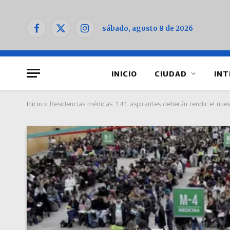
sábado, agosto 8 de 2026
Facebook
X
Instagram
(Twitter)
INICIO
CIUDAD
INT
Inicio
»
Residencias médicas: 141 aspirantes deberán rendir el nu