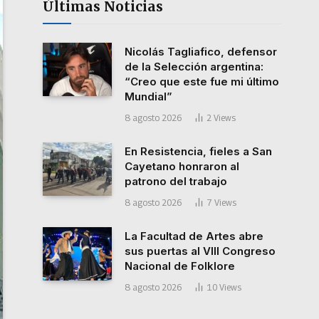
Últimas Noticias
Nicolás Tagliafico, defensor
de la Selección argentina:
“Creo que este fue mi último
Mundial”
8 agosto 2026
2
Views
En Resistencia, fieles a San
Cayetano honraron al
patrono del trabajo
8 agosto 2026
7
Views
La Facultad de Artes abre
sus puertas al VIII Congreso
Nacional de Folklore
8 agosto 2026
10
Views