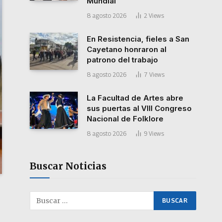
Mundial”
8 agosto 2026
2
Views
En Resistencia, fieles a San
Cayetano honraron al
patrono del trabajo
8 agosto 2026
7
Views
La Facultad de Artes abre
sus puertas al VIII Congreso
Nacional de Folklore
8 agosto 2026
9
Views
Buscar Noticias