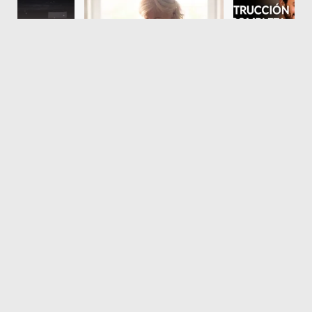
En su oposición, el fiscal Carniel había
señalado que las características del viaje
a realizarse y la modalidad de éste, que
implica un periodo de más de 2 meses
(del 23/01 al 10/03 del año 2026) y el
destino (China), determinaba “un riesgo