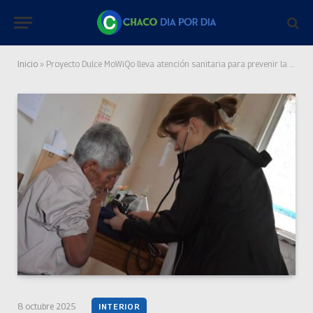
Inicio
»
Proyecto Dulce MoWiQo lleva atención sanitaria para prevenir la diabetes en El Impenetrable chaqueño
8 octubre 2025
INTERIOR