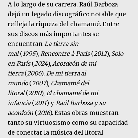
A lo largo de su carrera, Raúl Barboza
dejó un legado discográfico notable que
refleja la riqueza del chamamé. Entre
sus discos más importantes se
encuentran
La tierra sin
mal
(
1995
),
Rencontre à Paris
(
2012
),
Solo
en París
(
2024
),
Acordeón de mi
tierra
(
2006
),
De mi tierra al
mundo
(
2007
),
Chamamé del
litoral
(
2010
),
El chamamé de mi
infancia
(
2011
) y
Raúl Barboza y su
acordeón
(
2016
). Estas obras muestran
tanto su virtuosismo como su capacidad
de conectar la música del litoral