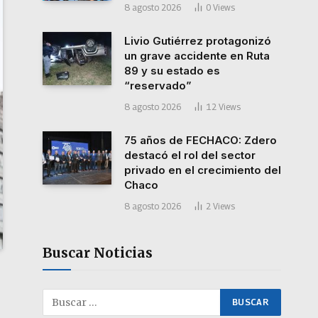
8 agosto 2026
0
Views
Livio Gutiérrez protagonizó
un grave accidente en Ruta
89 y su estado es
“reservado”
8 agosto 2026
12
Views
75 años de FECHACO: Zdero
destacó el rol del sector
privado en el crecimiento del
Chaco
8 agosto 2026
2
Views
Buscar Noticias