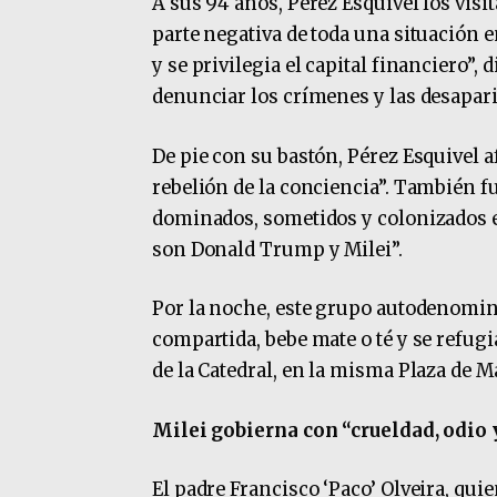
A sus 94 años, Pérez Esquivel los visit
parte negativa de toda una situación 
y se privilegia el capital financiero”, 
denunciar los crímenes y las desapari
De pie con su bastón, Pérez Esquivel a
rebelión de la conciencia”. También f
dominados, sometidos y colonizados 
son Donald Trump y Milei”.
Por la noche, este grupo autodenomin
compartida, bebe mate o té y se refugi
de la Catedral, en la misma Plaza de M
Milei gobierna con “crueldad, odio 
El padre Francisco ‘Paco’ Olveira, qui