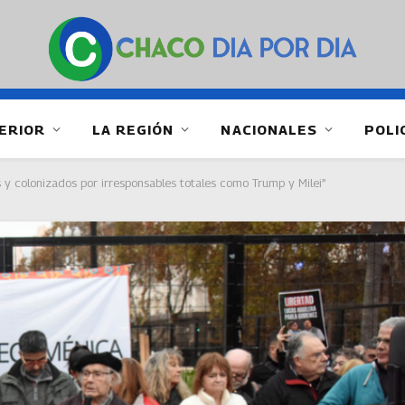
ERIOR
LA REGIÓN
NACIONALES
POLI
 y colonizados por irresponsables totales como Trump y Milei”