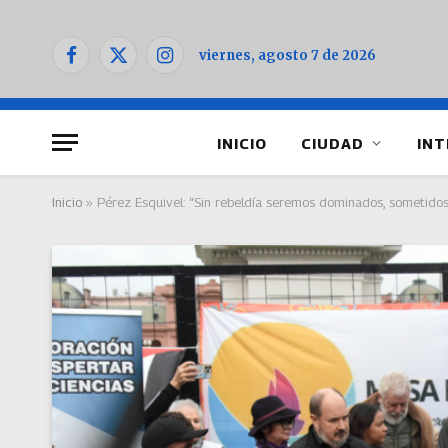
viernes, agosto 7 de 2026
Facebook
X
Instagram
(Twitter)
INICIO
CIUDAD
INT
Inicio
»
Pérez Esquivel: “Sin rebeldía seremos dominados, sometidos