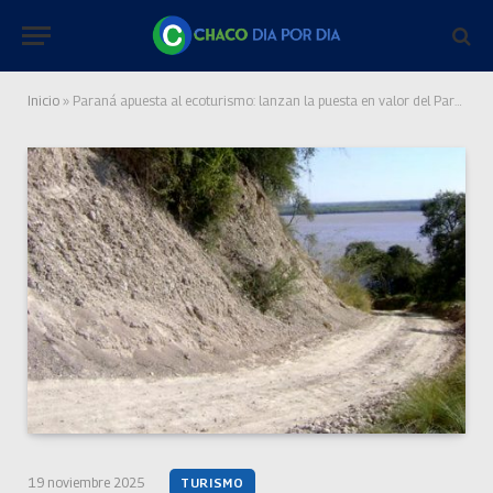
Inicio
»
Paraná apuesta al ecoturismo: lanzan la puesta en valor del Parque Costero Combate Vuelta de Obligado
19 noviembre 2025
TURISMO