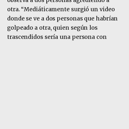
otra. “Mediáticamente surgió un video
donde se ve a dos personas que habrían
golpeado a otra, quien según los
trascendidos sería una persona con
discapacidad. En ese sentido, de oficio
hemos iniciado un expediente a los
fines de determinar la veracidad”,
explicó Urturi en diálogo con
CIUDAD
TV
.
El funcionario detalló que ya se
comunicaron con las autoridades
policiales y judiciales competentes.
“Nos hemos comunicado con el director