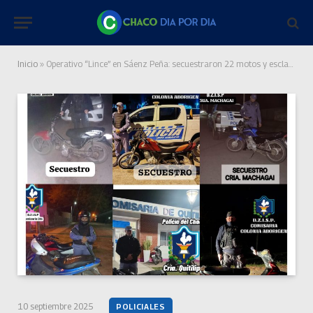
Inicio
»
Operativo “Lince” en Sáenz Peña: secuestraron 22 motos y esclarecieron un hurto
10 septiembre 2025
POLICIALES