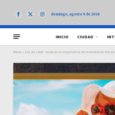
domingo, agosto 9 de 2026
Facebook
X
Instagram
(Twitter)
INICIO
CIUDAD
INT
Inicio
»
Ola de calor: recalcan la importancia de mantenerse hidratad