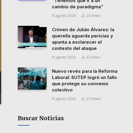
“Tenemos que ir a un
cambio de paradigma”
8 agosto 2026
20
Views
Crimen de Julián Álvarez: la
querella aguarda pericias y
apunta a esclarecer el
contexto del ataque
8 agosto 2026
32
Views
Nuevo revés para la Reforma
Laboral: SUTEP logró un fallo
que protege su convenio
colectivo
8 agosto 2026
19
Views
Buscar Noticias