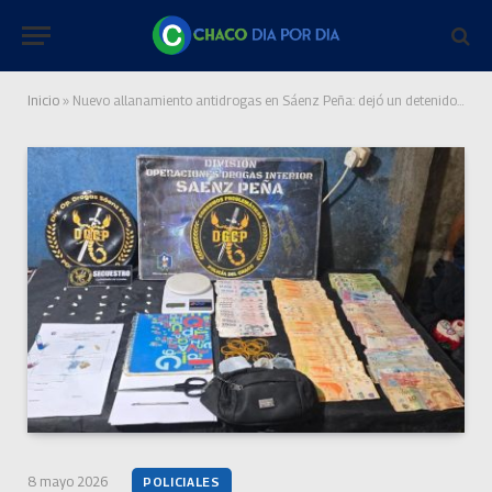
Inicio
»
Nuevo allanamiento antidrogas en Sáenz Peña: dejó un detenido y secuestro de cocaína
8 mayo 2026
POLICIALES