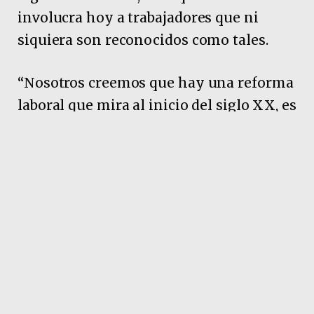
involucra hoy a trabajadores que ni
siquiera son reconocidos como tales.
“Nosotros creemos que hay una reforma
laboral que mira al inicio del siglo XX, es
decir al pre peronismo, que es la que
está proponiendo el gobierno, y hay otra
reforma que mira al siglo XXI, a las
transformaciones del mundo del trabajo
impulsadas por la globalización
económica y los cambios tecnológicos: a
esa le apuntamos nosotros, a una
reforma para la inclusión de todos los
trabajadores en la protección laboral y el