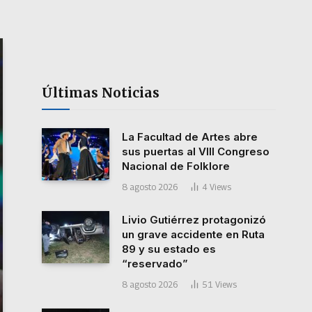
Últimas Noticias
La Facultad de Artes abre
sus puertas al VIII Congreso
Nacional de Folklore
8 agosto 2026
4
Views
Livio Gutiérrez protagonizó
un grave accidente en Ruta
89 y su estado es
“reservado”
8 agosto 2026
51
Views