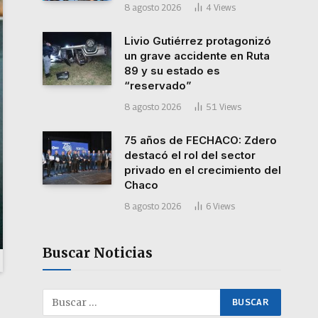
8 agosto 2026
4
Views
Livio Gutiérrez protagonizó
un grave accidente en Ruta
89 y su estado es
“reservado”
8 agosto 2026
51
Views
75 años de FECHACO: Zdero
destacó el rol del sector
privado en el crecimiento del
Chaco
8 agosto 2026
6
Views
Buscar Noticias