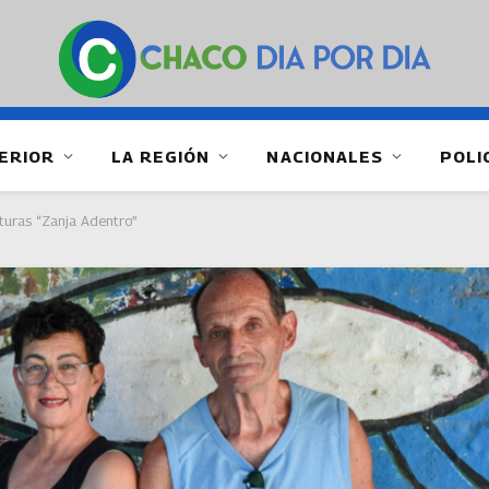
ERIOR
LA REGIÓN
NACIONALES
POLI
turas “Zanja Adentro”