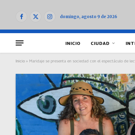
domingo, agosto 9 de 2026
Facebook
X
Instagram
(Twitter)
INICIO
CIUDAD
INT
Inicio
»
Maridaje se presenta en sociedad con el espectáculo de lec