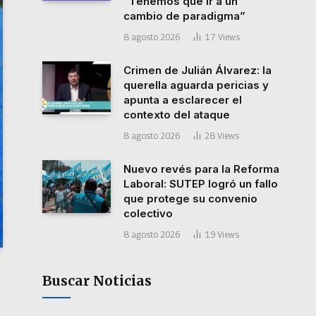
“Tenemos que ir a un
cambio de paradigma”
8 agosto 2026
17
Views
Crimen de Julián Álvarez: la
querella aguarda pericias y
apunta a esclarecer el
contexto del ataque
8 agosto 2026
28
Views
Nuevo revés para la Reforma
Laboral: SUTEP logró un fallo
que protege su convenio
colectivo
8 agosto 2026
19
Views
Buscar Noticias