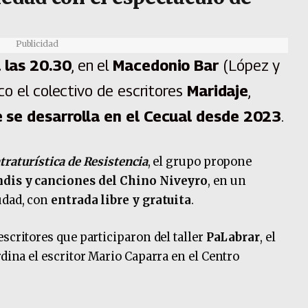
Publicidad
 las 20.30
, en el
Macedonio Bar
(López y
co el colectivo de escritores
Maridaje
,
e se desarrolla en el Cecual desde 2023
.
raturística de Resistencia
, el grupo propone
ndis y
canciones del Chino Niveyro
, en un
udad, con
entrada libre y gratuita
.
escritores que participaron del taller
PaLabrar
, el
rdina el escritor Mario Caparra en el Centro