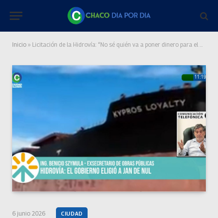
Inicio
»
Licitación de la Hidrovía: “No sé quién va a poner dinero para el dragado del riacho Barranqueras”
6 junio 2026
CIUDAD