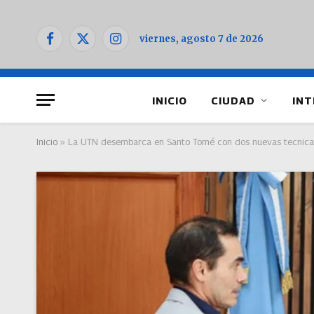
viernes, agosto 7 de 2026
Facebook
X
Instagram
(Twitter)
INICIO
CIUDAD
INT
Inicio
»
La UTN desembarca en Santo Tomé con dos nuevas tecnica