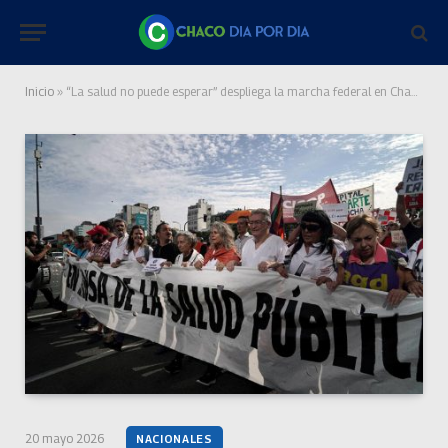
Inicio
»
“La salud no puede esperar” despliega la marcha federal en Chaco, CABA, Jujuy, Rosario, Córdoba y otras provincias
20 mayo 2026
NACIONALES