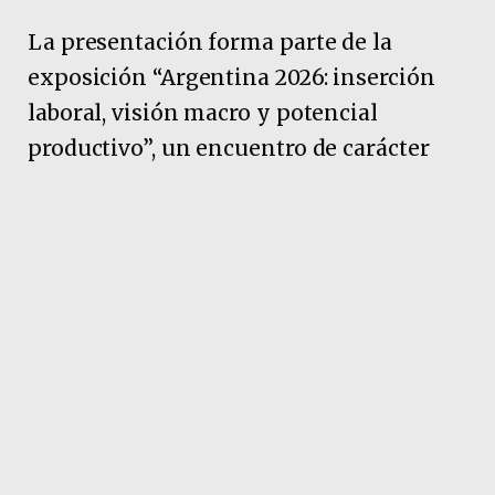
La presentación forma parte de la
exposición “Argentina 2026: inserción
laboral, visión macro y potencial
productivo”, un encuentro de carácter
cerrado y especializado organizado por
la Comisión Nacional de Valores. Según
trascendió desde Casa Rosada, Milei hará
un repaso de las reformas económicas
impulsadas desde el inicio de su
mandato y expondrá su visión sobre el
mercado laboral y el crecimiento de
sectores estratégicos.