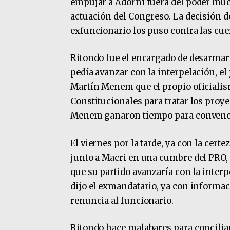
empujar a Adorni fuera del poder much
actuación del Congreso. La decisión de
exfuncionario los puso contra las cue
Ritondo fue el encargado de desarmar 
pedía avanzar con la interpelación, el 
Martín Menem que el propio oficialis
Constitucionales para tratar los proye
Menem ganaron tiempo para convencer 
El viernes por la tarde, ya con la cert
junto a Macri en una cumbre del PRO, 
que su partido avanzaría con la inter
dijo el exmandatario, ya con informaci
renuncia al funcionario.
Ritondo hace malabares para conciliar