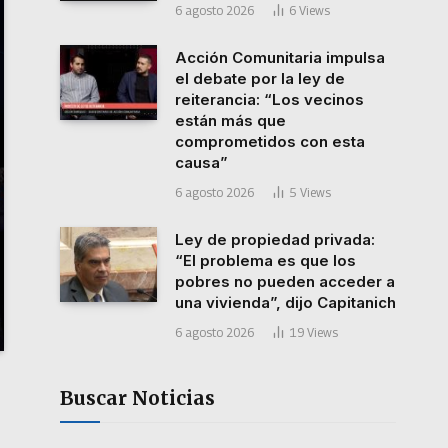
6 agosto 2026
6
Views
Acción Comunitaria impulsa
el debate por la ley de
reiterancia: “Los vecinos
están más que
comprometidos con esta
causa”
6 agosto 2026
5
Views
Ley de propiedad privada:
“El problema es que los
pobres no pueden acceder a
una vivienda”, dijo Capitanich
6 agosto 2026
19
Views
Buscar Noticias