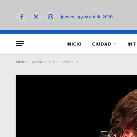
jueves, agosto 6 de 2026
Facebook
X
Instagram
(Twitter)
INICIO
CIUDAD
INT
Inicio
»
La rendición de Javier Milei