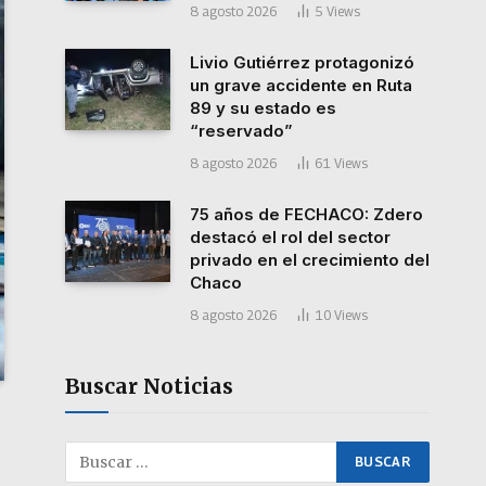
8 agosto 2026
5
Views
Livio Gutiérrez protagonizó
un grave accidente en Ruta
89 y su estado es
“reservado”
8 agosto 2026
61
Views
75 años de FECHACO: Zdero
destacó el rol del sector
privado en el crecimiento del
Chaco
8 agosto 2026
10
Views
Buscar Noticias