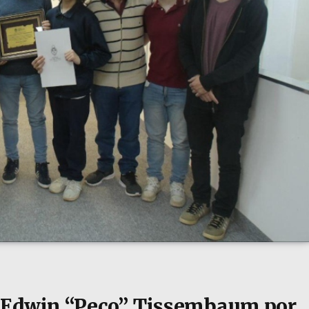
a Edwin “Peco” Tissembaum por