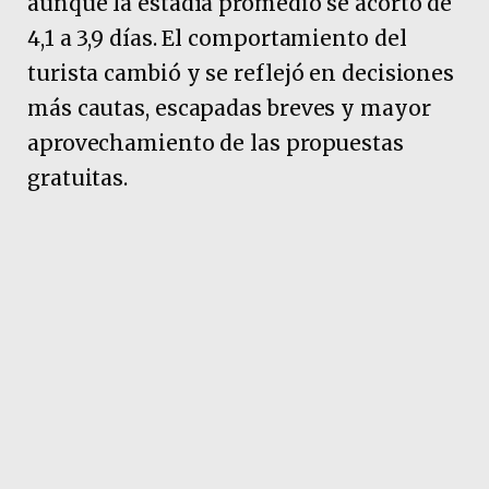
aunque la estadía promedio se acortó de
4,1 a 3,9 días. El comportamiento del
turista cambió y se reflejó en decisiones
más cautas, escapadas breves y mayor
aprovechamiento de las propuestas
gratuitas.
CAME destacó que el turismo interno
sostuvo cierto dinamismo gracias al
desdoblamiento del receso escolar, lo
que evitó picos de saturación y permitió
un flujo más equilibrado durante el mes
de julio. Sin embargo, el turismo emisivo
creció entre los sectores con mayor