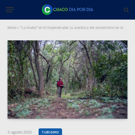
Inicio
»
“La Huella” en El Impenetrable: la aventura del senderismo en el monte chaqueño
5 agosto 2025
TURISMO