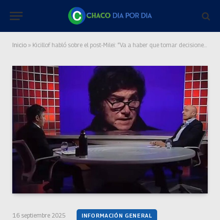
Inicio
»
Kicillof habló sobre el post-Milei: “Va a haber que tomar decisiones fuertes”
16 septiembre 2025
INFORMACIÓN GENERAL