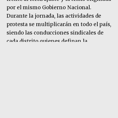
por el mismo Gobierno Nacional.
Durante la jornada, las actividades de
protesta se multiplicarán en todo el país,
siendo las conducciones sindicales de
cada distrito quienes definan la
modalidad de las acciones y los puntos
de concentración. En todos los casos
solo se garantizarán guardias mínimas.
“No se puede ajustar sobre la Salud y la
Educación. Recortes de esta naturaleza
configuran un accionar criminal.
Avanzamos hacia una Argentina en la
que sólo los que tengan plata se podrán