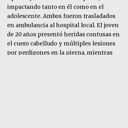
impactando tanto en él como en el
adolescente. Ambos fueron trasladados
en ambulancia al hospital local. El joven
de 20 años presentó heridas contusas en
el cuero cabelludo y múltiples lesiones
por perdigones en la pierna, mientras
que el menor sufrió lesiones leves en un
miembro inferior.
Ante esta situación, el personal de la
Comisaría Las Breñas inició las
investigaciones y logró identificar a los
presuntos autores, ambos menores de 16
años. Con esta información se montó un