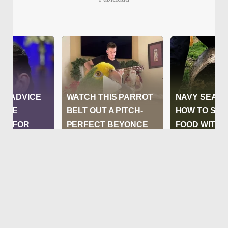
Las solicitudes de adquisición se
recibirán a través de la casilla oficial
dga.compras@justiciachaco.gov.ar.