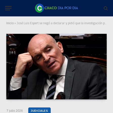
Inicio
»
José Luis Espert se negó a declarar y pidió que la investigación pase a manos del juez
7 julio 2026
JUDICIALES