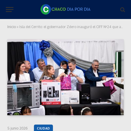
Inicio
»
Isla del Cerrito: el gobernador Zdero inauguró el CIFF Nº24 que amplía la atención para 80 niños
5 junio 2026
CIUDAD