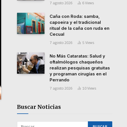
7 agosto 2026
6
Views
Caña con Roda: samba,
capoeira y el tradicional
ritual de la caña con ruda en
Cecual
7 agosto 2026
5
Views
No Más Cataratas: Salud y
oftalmólogos chaqueños
realizan pesquisas gratuitas
y programan cirugías en el
Perrando
7 agosto 2026
10
Views
Buscar Noticias