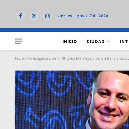
viernes, agosto 7 de 2026
Facebook
X
Instagram
(Twitter)
INICIO
CIUDAD
INT
Inicio
»
Investigadora de la UNCAus fue elegida para estancia doctor