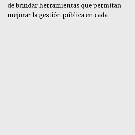
de brindar herramientas que permitan
mejorar la gestión pública en cada
localidad. “El Gobierno Provincial trabaja
permanentemente para brindar todas
las herramientas necesarias para que
cada municipio chaqueño pueda
aplicarlas en sus territorios y acercar
soluciones concretas a los vecinos”,
expresó.
Pubicidad