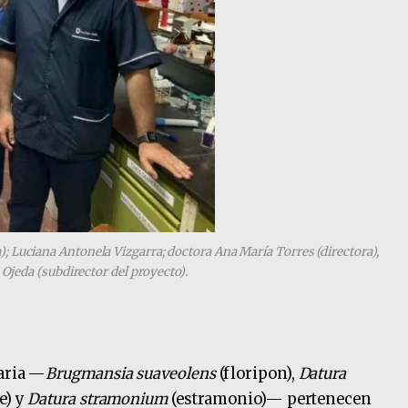
ra); Luciana Antonela Vizgarra; doctora Ana María Torres (directora),
Ojeda (subdirector del proyecto).
caria —
Brugmansia suaveolens
(floripon),
Datura
e) y
Datura stramonium
(estramonio)— pertenecen