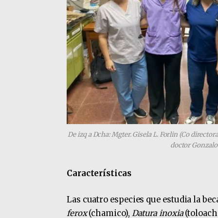
De izq a Dcha: Mgter. Gisela L. Forlin (Co directo
doctor Gonzalo 
Características
Las cuatro especies que estudia la be
ferox
(chamico),
Datura inoxia
(toloach