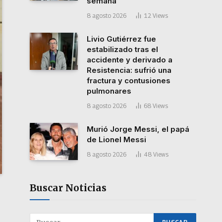
semana
8 agosto 2026
12
Views
Livio Gutiérrez fue
estabilizado tras el
accidente y derivado a
Resistencia: sufrió una
fractura y contusiones
pulmonares
8 agosto 2026
68
Views
Murió Jorge Messi, el papá
de Lionel Messi
8 agosto 2026
48
Views
Buscar Noticias