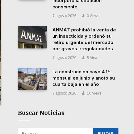
incorporó la sedación
consciente
7 agosto 2026
0
Views
ANMAT prohibió la venta de
un insecticida y ordenó su
retiro urgente del mercado
por graves irregularidades
7 agosto 2026
5
Views
La construcción cayó 4,1%
mensual en junio y anotó su
cuarta baja en el año
7 agosto 2026
10
Views
Buscar Noticias