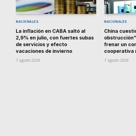
NACIONALES
NACIONALES
La inflación en CABA saltó al
China cuestio
2,9% en julio, con fuertes subas
obstrucción”
de servicios y efecto
frenar un co
vacaciones de invierno
cooperativa
7 agosto 2026
7 agosto 2026