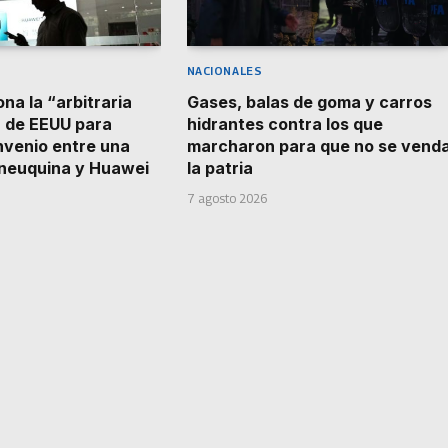
NACIONALES
na la “arbitraria
Gases, balas de goma y carros
 de EEUU para
hidrantes contra los que
nvenio entre una
marcharon para que no se vend
 neuquina y Huawei
la patria
7 agosto 2026