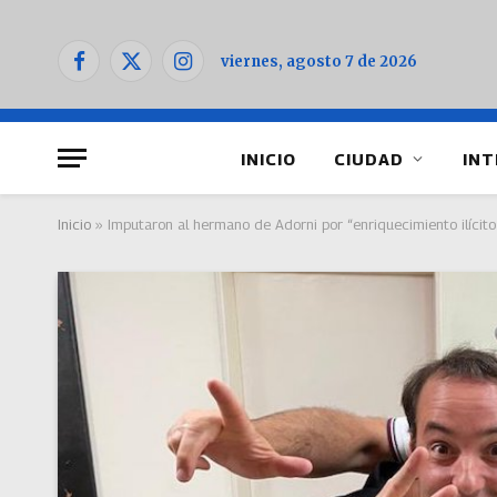
viernes, agosto 7 de 2026
Facebook
X
Instagram
(Twitter)
INICIO
CIUDAD
INT
Inicio
»
Imputaron al hermano de Adorni por “enriquecimiento ilícito