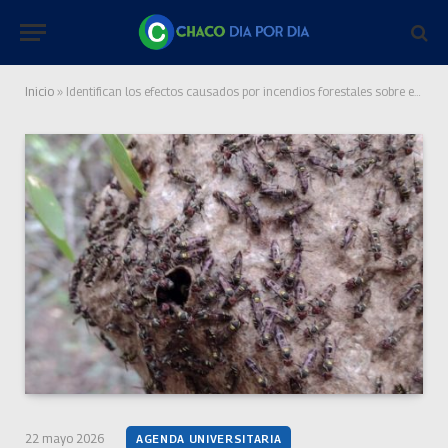
Inicio
»
Identifican los efectos causados por incendios forestales sobre el ensamble de abejas y avispas en “El Impenetrable”
22 mayo 2026
AGENDA UNIVERSITARIA