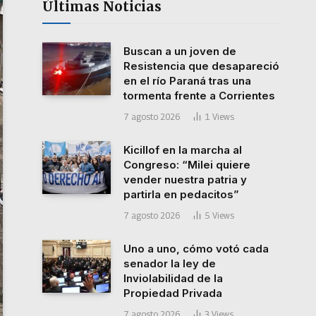
Últimas Noticias
Buscan a un joven de
Resistencia que desapareció
en el río Paraná tras una
tormenta frente a Corrientes
7 agosto 2026
1
Views
Kicillof en la marcha al
Congreso: “Milei quiere
vender nuestra patria y
partirla en pedacitos”
7 agosto 2026
5
Views
Uno a uno, cómo votó cada
senador la ley de
Inviolabilidad de la
Propiedad Privada
7 agosto 2026
3
Views