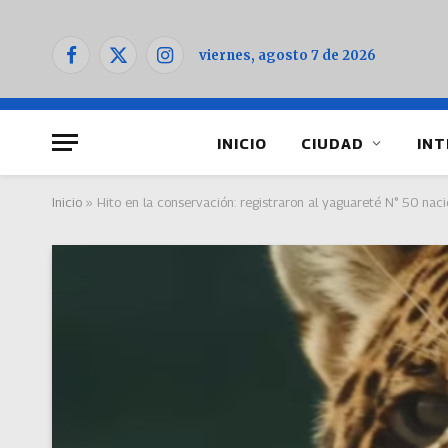
viernes, agosto 7 de 2026
Facebook
X
Instagram
(Twitter)
INICIO
CIUDAD
INT
Inicio
»
Hito en la conservación: registraron al yaguareté N° 50 naci