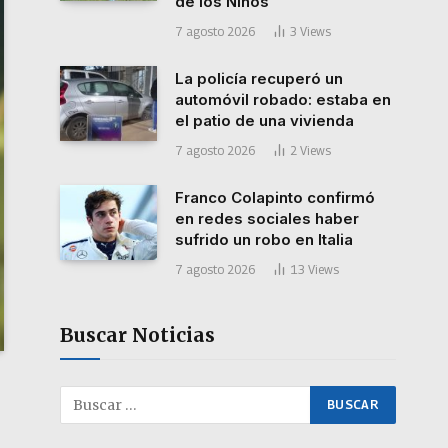
de los Niños
7 agosto 2026
3
Views
La policía recuperó un
automóvil robado: estaba en
el patio de una vivienda
7 agosto 2026
2
Views
Franco Colapinto confirmó
en redes sociales haber
sufrido un robo en Italia
7 agosto 2026
13
Views
Buscar Noticias