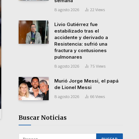
semana
8 agosto 2026
22
Views
Livio Gutiérrez fue
estabilizado tras el
accidente y derivado a
Resistencia: sufrió una
fractura y contusiones
pulmonares
8 agosto 2026
75
Views
Murió Jorge Messi, el papá
de Lionel Messi
8 agosto 2026
66
Views
Buscar Noticias