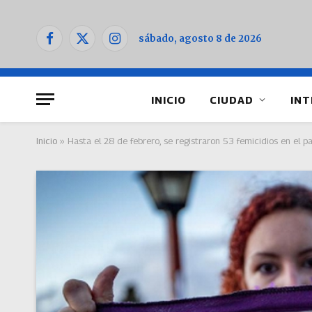
sábado, agosto 8 de 2026
Facebook
X
Instagram
(Twitter)
INICIO
CIUDAD
INT
Inicio
»
Hasta el 28 de febrero, se registraron 53 femicidios en el 