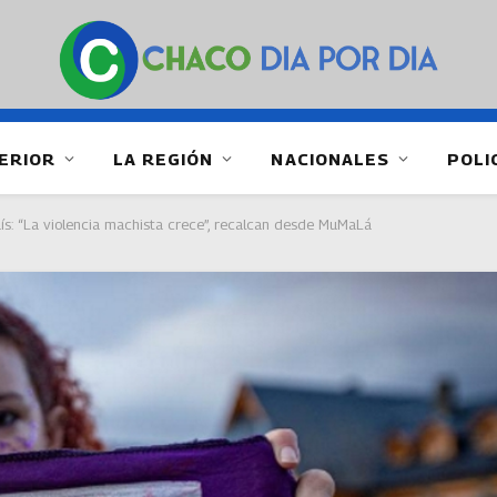
ERIOR
LA REGIÓN
NACIONALES
POLI
país: “La violencia machista crece”, recalcan desde MuMaLá