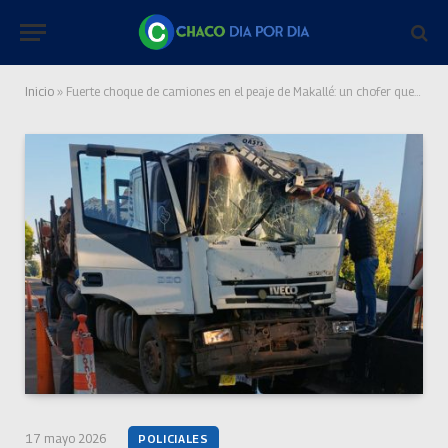
Inicio
»
Fuerte choque de camiones en el peaje de Makallé: un chofer quedó atrapado en la cabina
17 mayo 2026
POLICIALES