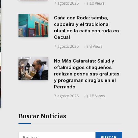
7 agosto 2026
10
Views
Caña con Roda: samba,
capoeira y el tradicional
ritual de la caña con ruda en
Cecual
7 agosto 2026
8
Views
No Más Cataratas: Salud y
oftalmólogos chaqueños
realizan pesquisas gratuitas
y programan cirugías en el
Perrando
7 agosto 2026
18
Views
Buscar Noticias