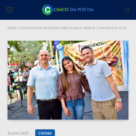
Inicio
»
Fontana vivió una fiesta cultural para celebrar y revalorizar la identidad qom
8 junio 2026
CIUDAD