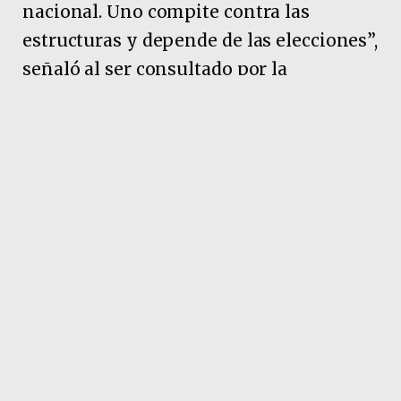
nacional. Uno compite contra las
estructuras y depende de las elecciones”,
señaló al ser consultado por la
trayectoria de su espacio y su vuelta al
escenario político.
En relación con el justicialismo, recordó:
“Siempre quise la unidad en el
justicialismo. Cuando vine, en el 2019,
quería competir adentro. Los dos únicos
que queríamos las PASO éramos
Capitanich (Jorge), que era intendente, y
yo que había sido su compañero de
fórmula. Decidieron bajar las PASO en la